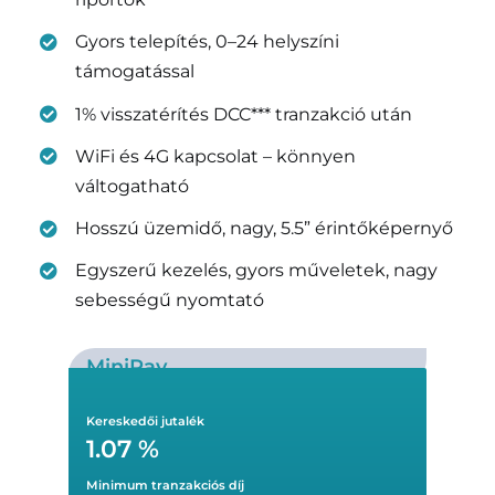
Gyors telepítés, 0–24 helyszíni
támogatással
1% visszatérítés DCC*** tranzakció után
WiFi és 4G kapcsolat – könnyen
váltogatható
Hosszú üzemidő, nagy, 5.5” érintőképernyő
Egyszerű kezelés, gyors műveletek, nagy
sebességű nyomtató
MiniPay
Kereskedői jutalék
1.07 %
Minimum tranzakciós díj