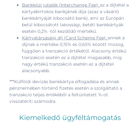
Bankközi jutalék (Interchange Fee):
ez a díjtétel a
kártyabirtokos bankjának díja (azaz a vásárló
bankkártyáját kibocsátó bank), ami az Európán
belül kibocsátott lakossági, betéti bankkártyák
esetén 0,2% -tól kezdődő mértékű.
Kártyatársasági díj (Card Scheme Fee):
ennek a
díjnak a mértéke 0,15% és 0,65% között mozog,
függően a tranzakció értékétől. Alacsony értékű
tranzakció esetén ez a díjtétel magasabb, míg
nagy értékű tranzakció esetén ez a díjtétel
alacsonyabb.
***Külföldi devizás bankkártya elfogadása és annak
pénznemében történő fizetés esetén a szolgáltató a
tranzakció teljes értékéből a feltüntetett %-ot
visszatéríti számodra.
Kiemelkedő ügyféltámogatás