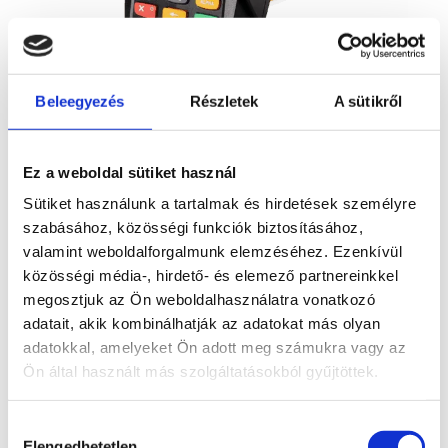
Beleegyezés
Részletek
A sütikről
Ez a weboldal sütiket használ
POS TERMINAL
Sütiket használunk a tartalmak és hirdetések személyre
Pax S800
szabásához, közösségi funkciók biztosításához,
valamint weboldalforgalmunk elemzéséhez. Ezenkívül
Költséghatékony választás kereskedések számára, ahol
közösségi média-, hirdető- és elemező partnereinkkel
nem szükséges a hordozható készülék, de fontos az
megosztjuk az Ön weboldalhasználatra vonatkozó
egyszerű használat.
adatait, akik kombinálhatják az adatokat más olyan
adatokkal, amelyeket Ön adott meg számukra vagy az
ELŐNYÖK
Ön által használt más szolgáltatásokból gyűjtöttek.
Stabil, átlátható elszámolás és részletes
riportok
Hozzájárulás
Elengedhetetlen