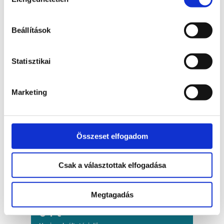
kiválasztása
Gyors telepítés, 0–24 helyszíni
támogatással
Beállítások
1% visszatérítés DCC*** tranzakció után
Internetkapcsolat LAN-kábellel
Statisztikai
Folyamatos működés hálózati tápellátással
(akku nélkül)
Marketing
Egyszerű kezelés, gyors műveletek, nagy
sebességű nyomtató
Összeset elfogadom
MiniPay
Csak a választottak elfogadása
Kereskedői jutalék
1.07 %
Megtagadás
Minimum tranzakciós díj
0 Ft