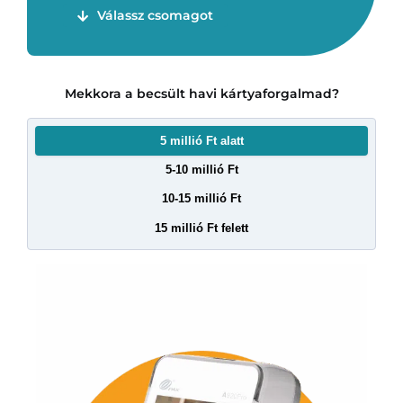
Válassz csomagot
Mekkora a becsült havi kártyaforgalmad?
5 millió Ft alatt
5-10 millió Ft
10-15 millió Ft
15 millió Ft felett