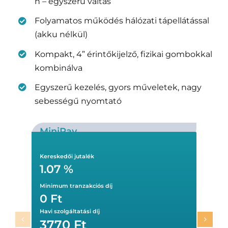
n – egyszerű váltás
Folyamatos működés hálózati tápellátással
(akku nélkül)
Kompakt, 4” érintőkijelző, fizikai gombokkal
kombinálva
Egyszerű kezelés, gyors műveletek, nagy
sebességű nyomtató
MiniPay
Kereskedői jutalék
1.07 %
Minimum tranzakciós díj
0 Ft
Havi szolgáltatási díj
3770
Ft