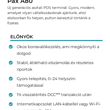
Pax A80
Új generációs asztali POS terminál. Gyors, modern,
amelyet olyan vállalkozásoknak ajánlunk, ahol
elsősorban fix helyen, pulton keresztül történik a
fizetés.
ELŐNYÖK
Okos borravalókezelés, ami megkönnyíti a
dolgod
Stabil, átlátható elszámolás és részletes
riportok
Gyors telepítés, 0–24 helyszíni
támogatással
1% visszatérítés DCC*** tranzakció után
Internetkapcsolat LAN-kábellel vagy Wi-Fi-