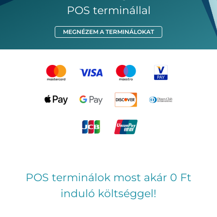
POS terminállal
MEGNÉZEM A TERMINÁLOKAT
POS terminálok most akár 0 Ft
induló költséggel!