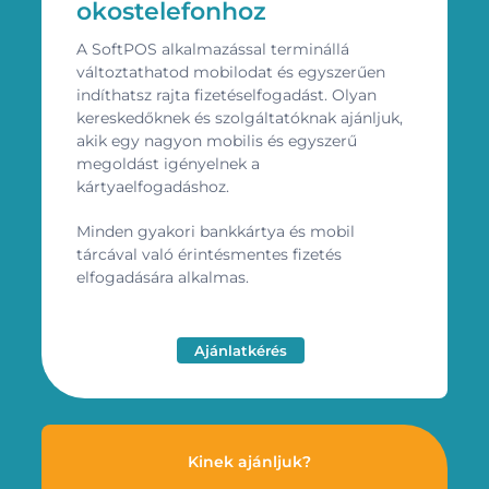
okostelefonhoz
A SoftPOS alkalmazással terminállá
változtathatod mobilodat és egyszerűen
indíthatsz rajta fizetéselfogadást. Olyan
kereskedőknek és szolgáltatóknak ajánljuk,
akik egy nagyon mobilis és egyszerű
megoldást igényelnek a
kártyaelfogadáshoz.
Minden gyakori bankkártya és mobil
tárcával való érintésmentes fizetés
elfogadására alkalmas.
Ajánlatkérés
Kinek ajánljuk?