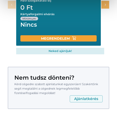
Havi szolgáltatási díj
0
Ft
Kártyaforgalmi elvárás
Minimum
Nincs
MEGRENDELEM
Neked ajánljuk!
Nem tudsz dönteni?
Kérd cégedre szabott ajánlatunkat egyszerűen! Szakértőnk
segít megtalálni a cégednek legmegfelelőbb
fizetéselfogadási megoldást!
Ajánlatkérés