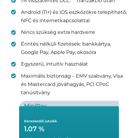
1% visszatérítés DCC*** tranzakció után
Android (11+) és iOS eszközökre telepíthető,
NFC és internetkapcsolattal
Nincs szükség extra hardverre
Érintés nélküli fizetések: bankkártya,
Google Pay, Apple Pay, okosóra
Egyszerű, intuitív használat
Maximális biztonság – EMV szabvány, Visa
és Mastercard jóváhagyás, PCI CPoC
tanúsítvány
MiniPay
Kereskedői jutalék
1.07 %