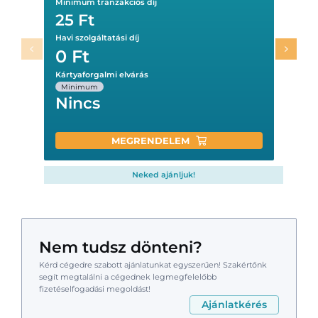
Minimum tranzakciós díj
25 Ft
Havi szolgáltatási díj
0
Ft
Kártyaforgalmi elvárás
Minimum
Nincs
MEGRENDELEM
Neked ajánljuk!
Nem tudsz dönteni?
Kérd cégedre szabott ajánlatunkat egyszerűen! Szakértőnk
segít megtalálni a cégednek legmegfelelőbb
fizetéselfogadási megoldást!
Ajánlatkérés