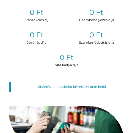
0 Ft
0 Ft
Tranzakciós díj
Üzembehelyezés díja
0 Ft
0 Ft
Jóváírás díja
Számlamódosítás díja
0 Ft
SIM kártya díja
Kifizetés a tranzakciót követő 24 órán belül