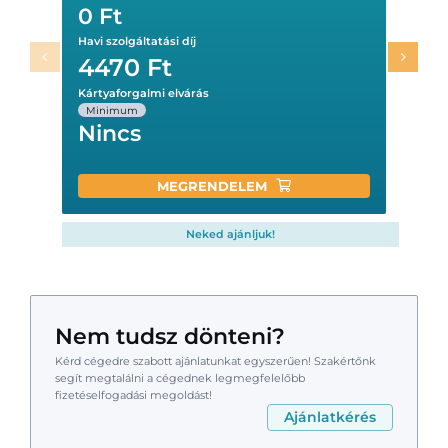
0 Ft
Havi szolgáltatási díj
4470
Ft
Kártyaforgalmi elvárás
Minimum
Nincs
MEGRENDELEM
Neked ajánljuk!
Nem tudsz dönteni?
Kérd cégedre szabott ajánlatunkat egyszerűen! Szakértőnk
segít megtalálni a cégednek legmegfelelőbb
fizetéselfogadási megoldást!
Ajánlatkérés