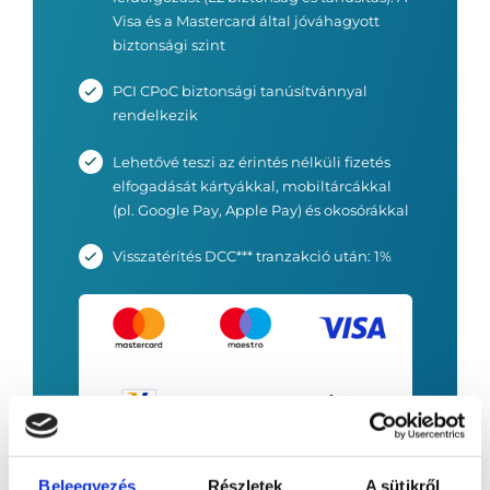
Visa és a Mastercard által jóváhagyott
biztonsági szint
PCI CPoC biztonsági tanúsítvánnyal
rendelkezik
Lehetővé teszi az érintés nélküli fizetés
elfogadását kártyákkal, mobiltárcákkal
(pl. Google Pay, Apple Pay) és okosórákkal
Visszatérítés DCC*** tranzakció után: 1%
Beleegyezés
Részletek
A sütikről