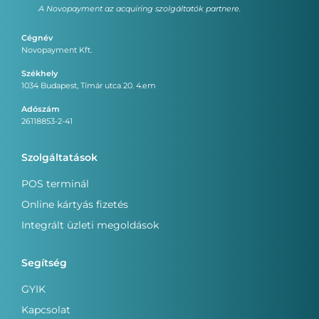
A Novopayment az acquiring szolgáltatók partnere.
Cégnév
Novopayment Kft.
Székhely
1034 Budapest, Tímár utca 20. 4.em
Adószám
26118853-2-41
Szolgáltatások
POS terminál
Online kártyás fizetés
Integrált üzleti megoldások
Segítség
GYIK
Kapcsolat