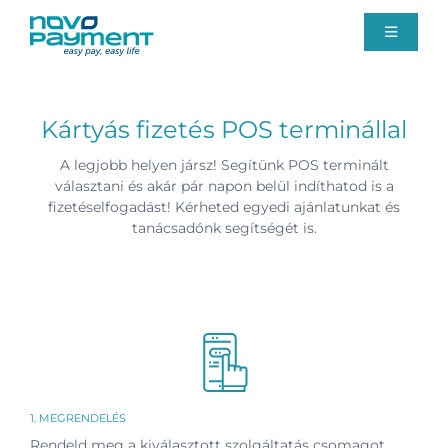
Kihagyás
Toggle
Navigati
Fizetési megoldások
Kártyás fizetés POS terminállal
Rólunk
A legjobb helyen jársz! Segítünk POS terminált
választani és akár pár napon belül indíthatod is a
fizetéselfogadást! Kérheted egyedi ajánlatunkat és
Ügyfélszolgálat
tanácsadónk segítségét is.
Blog
Ajánlatkérés
1. MEGRENDELÉS
Rendeld meg a kiválasztott szolgáltatás csomagot