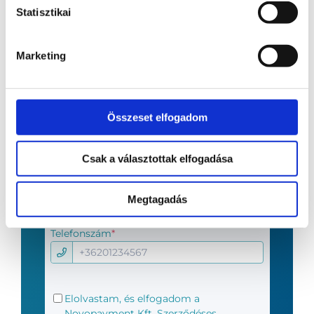
Statisztikai
Vezetéknév
*
Marketing
Keresztnév
*
Összeset elfogadom
Csak a választottak elfogadása
E-mail
*
Megtagadás
Telefonszám
*
Általános
Elolvastam, és elfogadom a
adatkezelési
Novopayment Kft.
Szerződéses