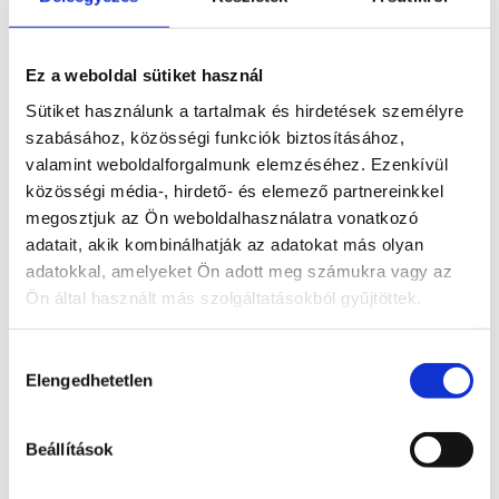
0
Ft
Ez a weboldal sütiket használ
havi szolgáltatási díj
Sütiket használunk a tartalmak és hirdetések személyre
Kereskedői jutalék: 1.07 %*
szabásához, közösségi funkciók biztosításához,
Nincs hűségidő!
valamint weboldalforgalmunk elemzéséhez. Ezenkívül
Minimum kártyaforgalmi elvárás Nincs /
közösségi média-, hirdető- és elemező partnereinkkel
hó.
megosztjuk az Ön weboldalhasználatra vonatkozó
+ Bankközi jutalék és Kártyatársasági díj**
adatait, akik kombinálhatják az adatokat más olyan
adatokkal, amelyeket Ön adott meg számukra vagy az
Ön által használt más szolgáltatásokból gyűjtöttek.
"
*
" a kötelező mezőket jelöli
Cég neve
*
Hozzájárulás
Elengedhetetlen
kiválasztása
Beállítások
Adószám
*