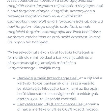
A szerződéskötést követően a csomagajánlatban
megjelölt elvárt forgalom teljesülését a tényleges, első
3 havi forgalom alapján vizsgáljuk. Amennyiben a
tényleges forgalom nem éri el a választott
csomagban megjelölt elvárt forgalom 80%-át, úgy a 3
havi forgalom átlaga alapján számított, annak
megfelelő forgalmi csomag díjai kerülnek beállításra.
Az árazás módosítása az erről szóló értesítést követő
60. napon lép hatályba.
**A kereskedői jutalékon kívül további költségek is
felmerülnek, mint például a bankközi jutalék és a
kártyatársasági díj, amelyek mértékét a
kártyatársaságok szabják meg.
Bankközi jutalék (Interchange Fee):
ez a díjtétel a
kártyabirtokos bankjának díja (azaz a vásárló
bankkártyáját kibocsátó bank), ami az Európán
belül kibocsátott lakossági, betéti bankkártyák
esetén 0,2% -tól kezdődő mértékű.
Kártyatársasági díj (Card Scheme Fee):
ennek a
díjnak a mértéke 0,15% és 0,65% között mozog,