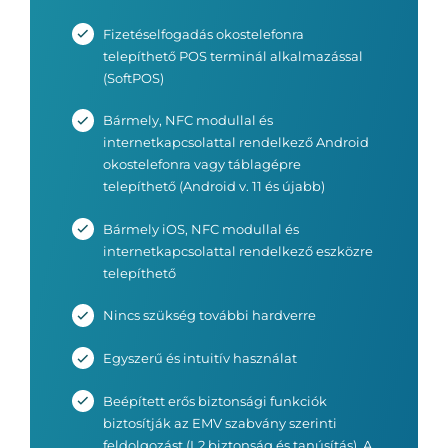
Fizetéselfogadás okostelefonra
telepíthető POS terminál alkalmazással
(SoftPOS)
Bármely, NFC modullal és
internetkapcsolattal rendelkező Android
okostelefonra vagy táblagépre
telepíthető (Android v. 11 és újabb)
Bármely iOS, NFC modullal és
internetkapcsolattal rendelkező eszközre
telepíthető
Nincs szükség további hardverre
Egyszerű és intuitív használat
Beépített erős biztonsági funkciók
biztosítják az EMV szabvány szerinti
feldolgozást (L2 biztonság és tanúsítás). A