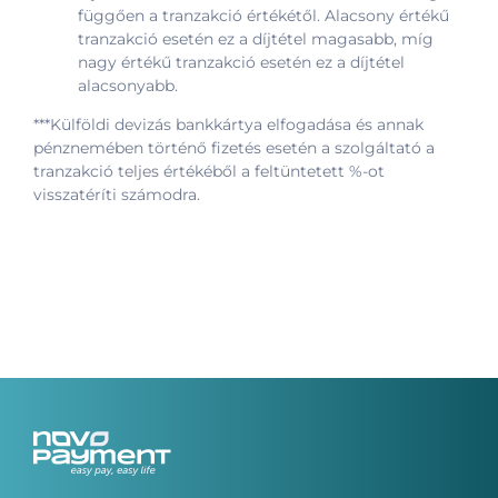
függően a tranzakció értékétől. Alacsony értékű
tranzakció esetén ez a díjtétel magasabb, míg
nagy értékű tranzakció esetén ez a díjtétel
alacsonyabb.
***Külföldi devizás bankkártya elfogadása és annak
pénznemében történő fizetés esetén a szolgáltató a
tranzakció teljes értékéből a feltüntetett %-ot
visszatéríti számodra.