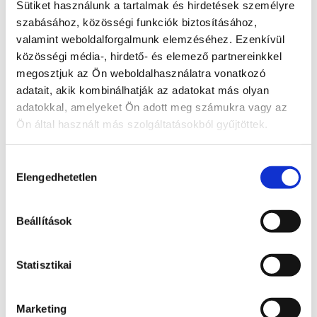
Sütiket használunk a tartalmak és hirdetések személyre
+ Bankközi jutalék és Kártyatársasági díj**
szabásához, közösségi funkciók biztosításához,
valamint weboldalforgalmunk elemzéséhez. Ezenkívül
közösségi média-, hirdető- és elemező partnereinkkel
"
*
" a kötelező mezőket jelöli
megosztjuk az Ön weboldalhasználatra vonatkozó
adatait, akik kombinálhatják az adatokat más olyan
Cég neve
*
adatokkal, amelyeket Ön adott meg számukra vagy az
Ön által használt más szolgáltatásokból gyűjtöttek.
Adószám
*
Hozzájárulás
Elengedhetetlen
kiválasztása
Beállítások
Vezetéknév
*
Statisztikai
Keresztnév
*
Marketing