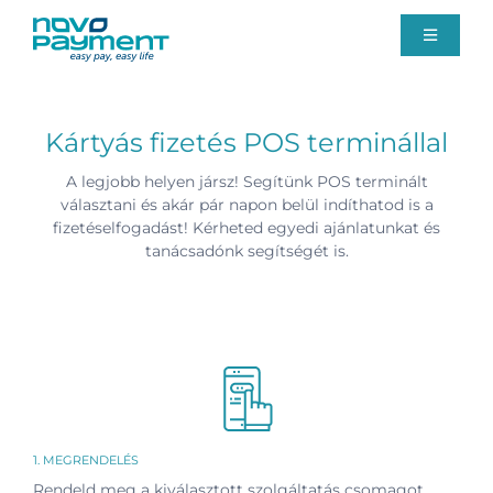
Kihagyás
Toggle
Navigati
Fizetési megoldások
Kártyás fizetés POS terminállal
Rólunk
A legjobb helyen jársz! Segítünk POS terminált
választani és akár pár napon belül indíthatod is a
fizetéselfogadást! Kérheted egyedi ajánlatunkat és
Ügyfélszolgálat
tanácsadónk segítségét is.
Blog
Ajánlatkérés
1. MEGRENDELÉS
Rendeld meg a kiválasztott szolgáltatás csomagot