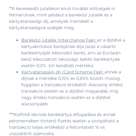
**A kereskedői jutalékon kívül további költségek is
felmerülnek, mint például a bankközi jutalék és a
kártyatársasági díj, amelyek mértékét a
kártyatársaságok szabják meg.
Bankközi jutalék (Interchange Fee):
ez a díjtétel a
kártyabirtokos bankjának díja (azaz a vásárló
bankkártyáját kibocsátó bank), ami az Európán
belül kibocsátott lakossági, betéti bankkártyák
esetén 0,2% -tól kezdődő mértékű.
Kártyatársasági díj (Card Scheme Fee):
ennek a
díjnak a mértéke 0,15% és 0,65% között mozog,
függően a tranzakció értékétől. Alacsony értékű
tranzakció esetén ez a díjtétel magasabb, míg
nagy értékű tranzakció esetén ez a díjtétel
alacsonyabb.
***Külföldi devizás bankkártya elfogadása és annak
pénznemében történő fizetés esetén a szolgáltató a
tranzakció teljes értékéből a feltüntetett %-ot
visszatéríti számodra.