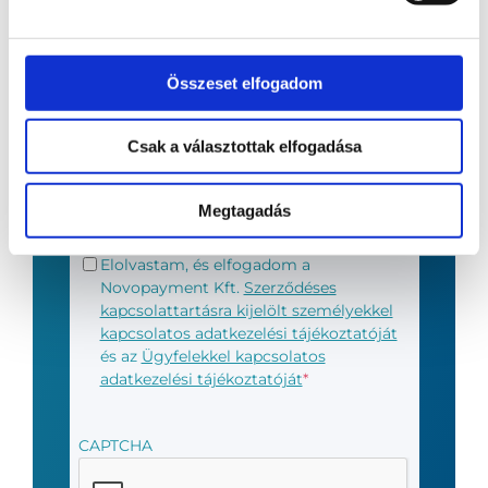
E-mail
*
Összeset elfogadom
Csak a választottak elfogadása
Telefonszám
*
Megtagadás
Általános
Elolvastam, és elfogadom a
adatkezelési
Novopayment Kft.
Szerződéses
tájékoztató
*
kapcsolattartásra kijelölt személyekkel
kapcsolatos adatkezelési tájékoztatóját
és az
Ügyfelekkel kapcsolatos
adatkezelési tájékoztatóját
*
CAPTCHA