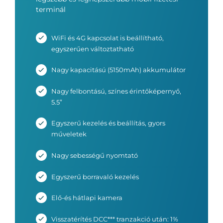
terminál
WiFi és 4G kapcsolat is beállítható,
egyszerűen változtatható
Nagy kapacitású (5150mAh) akkumulátor
Nagy felbontású, színes érintőképernyő,
5.5”
Egyszerű kezelés és beállítás, gyors
műveletek
Nagy sebességű nyomtató
Egyszerű borravaló kezelés
Elő-és hátlapi kamera
Visszatérítés DCC*** tranzakció után: 1%