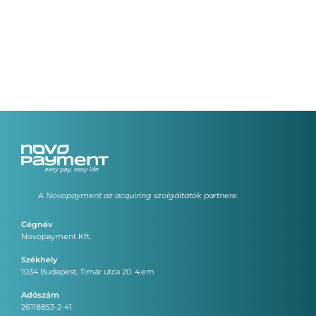
A Novopayment az acquiring szolgáltatók partnere.
Cégnév
Novopayment Kft.
Székhely
1034 Budapest, Tímár utca 20. 4.em
Adószám
26118853-2-41