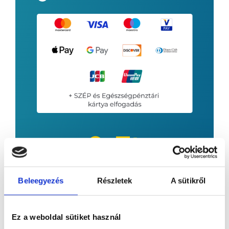
0
Ft
havi szolgáltatási díj
Beleegyezés
Részletek
A sütikről
Kereskedői jutalék: 0.57 %*
Nincs hűségidő!
Minimum kártyaforgalmi elvárás 15 millió
Ez a weboldal sütiket használ
Ft / hó.