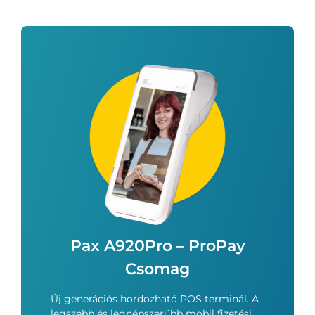
Pax A920Pro – ProPay
Csomag
Új generációs hordozható POS terminál. A
legszebb és legnépszerűbb mobil fizetési