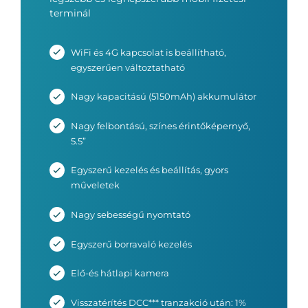
terminál
WiFi és 4G kapcsolat is beállítható,
egyszerűen változtatható
Nagy kapacitású (5150mAh) akkumulátor
Nagy felbontású, színes érintőképernyő,
5.5”
Egyszerű kezelés és beállítás, gyors
műveletek
Nagy sebességű nyomtató
Egyszerű borravaló kezelés
Elő-és hátlapi kamera
Visszatérítés DCC*** tranzakció után: 1%