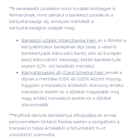
**A kereskedői jutalékon kívül további költségek is
felmerülnek, mint például a bankközi jutalék és a
kártyatársasági díj, amelyek mértékét a
kártyatársaságok szabják meg.
Bankközi jutalék (Interchange Fee):
ez a díjtétel a
kártyabirtokos bankjának díja (azaz a vásárló
bankkártyáját kibocsátó bank), ami az Európán
belül kibocsátott lakossági, betéti bankkártyák
esetén 0,2% -tól kezdődő mértékű.
Kártyatársasági díj (Card Scheme Fee):
ennek a
díjnak a mértéke 0,15% és 0,65% között mozog,
függően a tranzakció értékétől. Alacsony értékű
tranzakció esetén ez a díjtétel magasabb, míg
nagy értékű tranzakció esetén ez a díjtétel
alacsonyabb.
***Külföldi devizás bankkártya elfogadása és annak
pénznemében történő fizetés esetén a szolgáltató a
tranzakció teljes értékéből a feltüntetett %-ot
visszatéríti számodra.