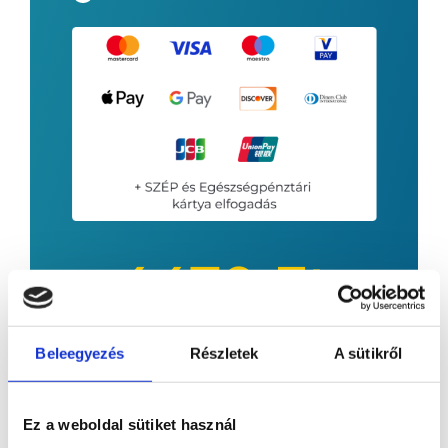
4470
Ft
havi szolgáltatási díj
Beleegyezés
Részletek
A sütikről
Kereskedői jutalék: 1.07 %*
Nincs hűségidő!
Minimum kártyaforgalmi elvárás Nincs /
Ez a weboldal sütiket használ
hó.