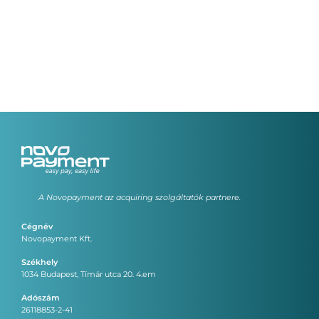
A Novopayment az acquiring szolgáltatók partnere.
Cégnév
Novopayment Kft.
Székhely
1034 Budapest, Tímár utca 20. 4.em
Adószám
26118853-2-41