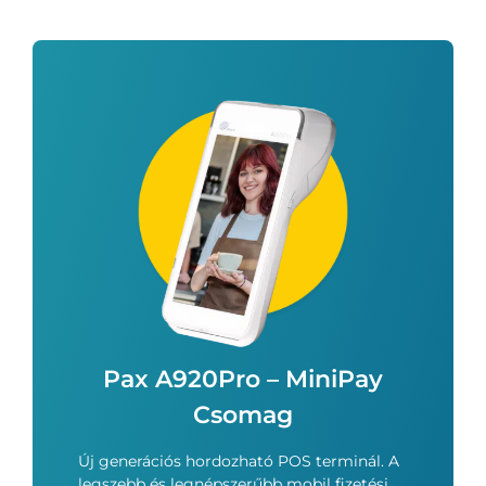
Pax A920Pro – MiniPay
Csomag
Új generációs hordozható POS terminál. A
legszebb és legnépszerűbb mobil fizetési