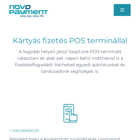
Kihagyás
Toggle
Navigati
Fizetési megoldások
Kártyás fizetés POS terminállal
Rólunk
A legjobb helyen jársz! Segítünk POS terminált
választani és akár pár napon belül indíthatod is a
fizetéselfogadást! Kérheted egyedi ajánlatunkat és
Ügyfélszolgálat
tanácsadónk segítségét is.
Blog
Ajánlatkérés
1. MEGRENDELÉS
Rendeld meg a kiválasztott szolgáltatás csomagot