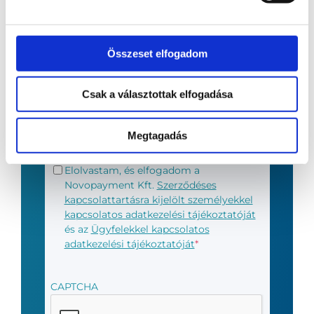
E-mail
*
Összeset elfogadom
Csak a választottak elfogadása
Telefonszám
*
Megtagadás
Általános
Elolvastam, és elfogadom a
adatkezelési
Novopayment Kft.
Szerződéses
tájékoztató
*
kapcsolattartásra kijelölt személyekkel
kapcsolatos adatkezelési tájékoztatóját
és az
Ügyfelekkel kapcsolatos
adatkezelési tájékoztatóját
*
CAPTCHA