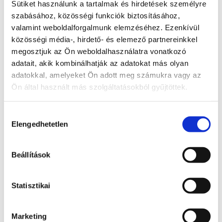
Sütiket használunk a tartalmak és hirdetések személyre
+ Bankközi jutalék és Kártyatársasági díj**
szabásához, közösségi funkciók biztosításához,
valamint weboldalforgalmunk elemzéséhez. Ezenkívül
közösségi média-, hirdető- és elemező partnereinkkel
"
*
" a kötelező mezőket jelöli
megosztjuk az Ön weboldalhasználatra vonatkozó
adatait, akik kombinálhatják az adatokat más olyan
Cég neve
*
adatokkal, amelyeket Ön adott meg számukra vagy az
Ön által használt más szolgáltatásokból gyűjtöttek.
Adószám
*
Hozzájárulás
Elengedhetetlen
kiválasztása
Beállítások
Vezetéknév
*
Statisztikai
Keresztnév
*
Marketing