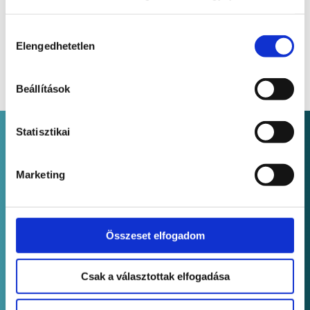
Hozzájárulás
Elengedhetetlen
kiválasztása
Beállítások
Statisztikai
Marketing
A Novopayment az acquiring szolgáltatók partnere.
Cégnév
Novopayment Kft.
Összeset elfogadom
Székhely
1034 Budapest, Tímár utca 20. 4.em
Csak a választottak elfogadása
Adószám
26118853-2-41