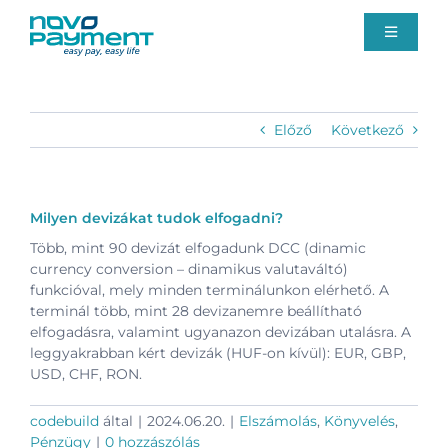
Kihagyás
Toggle
Navigati
Fizetési megoldások
Előző
Következő
Rólunk
Ügyfélszolgálat
Milyen devizákat tudok elfogadni?
Több, mint 90 devizát elfogadunk DCC (dinamic
currency conversion – dinamikus valutaváltó)
Blog
funkcióval, mely minden terminálunkon elérhető. A
terminál több, mint 28 devizanemre beállítható
elfogadásra, valamint ugyanazon devizában utalásra. A
Ajánlatkérés
leggyakrabban kért devizák (HUF-on kívül): EUR, GBP,
USD, CHF, RON.
codebuild
által
|
2024.06.20.
|
Elszámolás
,
Könyvelés
,
Pénzügy
|
0 hozzászólás