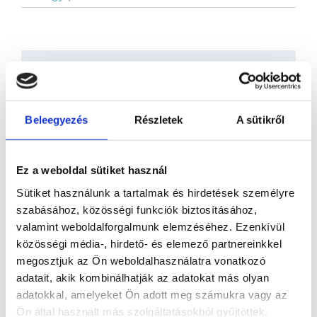
Share This Story, Choose Your
Platform!
Beleegyezés
Részletek
A sütikről
Facebook
X
Reddit
LinkedIn
WhatsApp
Telegram
Tumblr
Pinterest
Vk
Xing
Email:
Ez a weboldal sütiket használ
Sütiket használunk a tartalmak és hirdetések személyre
szabásához, közösségi funkciók biztosításához,
About the Author:
codebuild
valamint weboldalforgalmunk elemzéséhez. Ezenkívül
közösségi média-, hirdető- és elemező partnereinkkel
Hagyj üzenetet
megosztjuk az Ön weboldalhasználatra vonatkozó
adatait, akik kombinálhatják az adatokat más olyan
You must be
logged in
to post a comment.
adatokkal, amelyeket Ön adott meg számukra vagy az
Ön által használt más szolgáltatásokból gyűjtöttek.