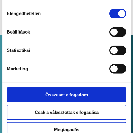
Hozzájárulás
Elengedhetetlen
kiválasztása
Beállítások
Statisztikai
Marketing
A Novopayment az acquiring szolgáltatók partnere.
Cégnév
Novopayment Kft.
Összeset elfogadom
Székhely
1034 Budapest, Tímár utca 20. 4.em
Csak a választottak elfogadása
Adószám
26118853-2-41
Megtagadás
Szolgáltatások