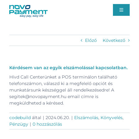
Kihagyás
Toggle
Navigati
Fizetési megoldások
Előző
Következő
Rólunk
Ügyfélszolgálat
Kérdésem van az egyik elszámolással kapcsolatban.
Hívd Call Centerünket a POS terminálon található
telefonszámon, válaszd ki a megfelelő opciót és
Blog
munkatársunk készséggel áll rendelkezésedre! A
segitek@novopayment.hu
email címre is
megküldheted a kérésed.
Ajánlatkérés
codebuild
által
|
2024.06.20.
|
Elszámolás
,
Könyvelés
,
Pénzügy
|
0 hozzászólás