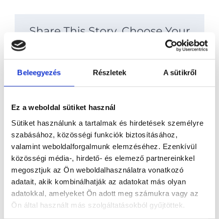
Share This Story, Choose Your
Platform!
Facebook
X
Reddit
LinkedIn
WhatsApp
Telegram
Tumblr
Pinterest
Vk
Xing
Beleegyezés
Részletek
A sütikről
Email:
Ez a weboldal sütiket használ
Sütiket használunk a tartalmak és hirdetések személyre
About the Author:
codebuild
szabásához, közösségi funkciók biztosításához,
valamint weboldalforgalmunk elemzéséhez. Ezenkívül
közösségi média-, hirdető- és elemező partnereinkkel
Hagyj üzenetet
megosztjuk az Ön weboldalhasználatra vonatkozó
You must be
logged in
to post a comment.
adatait, akik kombinálhatják az adatokat más olyan
adatokkal, amelyeket Ön adott meg számukra vagy az
Ön által használt más szolgáltatásokból gyűjtöttek.