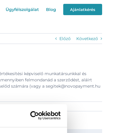
Ügyfélszolgálat
Blog
Ajánlatkérés
Előző
Következő
értékesítési képviselő munkatársunkkal és
mennyiben felmondanád a szerződést, aláírt
iselőd számára (vagy a
segitek@novopayment.hu