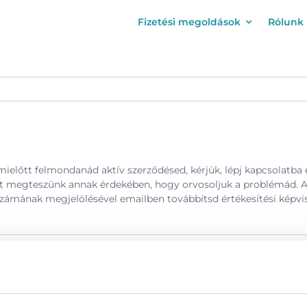
Fizetési megoldások
Rólunk
ielőtt felmondanád aktív szerződésed, kérjük, lépj kapcsolatba 
nt megteszünk annak érdekében, hogy orvosoljuk a problémád. A
számának megjelölésével emailben továbbítsd értékesítési képv
elés
,
Szerződéskötés
|
0 hozzászólás