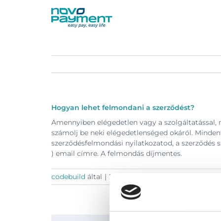
Kihagyás
Hogyan lehet felmondani a szerződést?
Amennyiben elégedetlen vagy a szolgáltatással, m
számolj be neki elégedetlenséged okáról. Minde
szerződésfelmondási nyilatkozatod, a szerződés 
) email címre. A felmondás díjmentes.
codebuild
által
|
2024.06.20.
|
POS terminál rend