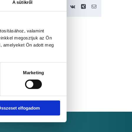
A sütikről
book
X
Reddit
LinkedIn
WhatsApp
Telegram
Tumblr
Pinterest
Vk
Xing
Email:
tosításához, valamint
einkkel megosztjuk az Ön
l, amelyeket Ön adott meg
Marketing
sszeset elfogadom