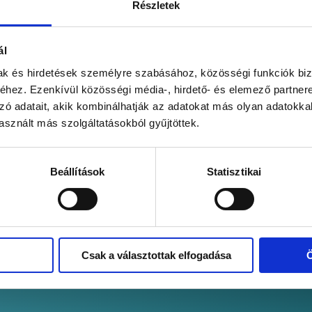
Részletek
 Platform!
Face
ál
mak és hirdetések személyre szabásához, közösségi funkciók biz
hez. Ezenkívül közösségi média-, hirdető- és elemező partner
zó adatait, akik kombinálhatják az adatokat más olyan adatokka
sznált más szolgáltatásokból gyűjtöttek.
Beállítások
Statisztikai
Csak a választottak elfogadása
Ö