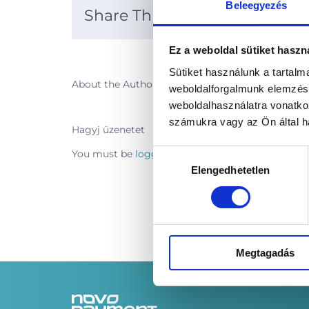
Beleegyezés
Share This Story, Choose Your
Ez a weboldal sütiket haszn
Sütiket használunk a tartal
About the Author:
codebuild
weboldalforgalmunk elemzésé
weboldalhasználatra vonatko
számukra vagy az Ön által ha
Hagyj üzenetet
Hozzájárulás
You must be
logged in
to post a comment.
Elengedhetetlen
kiválasztása
Megtagadás