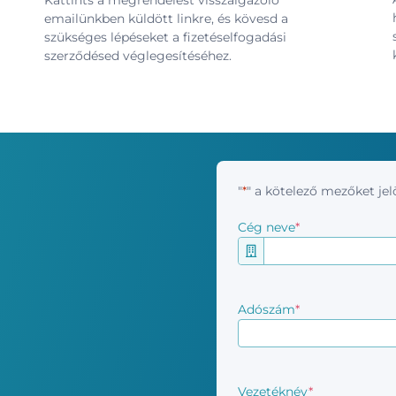
Kattints a megrendelést visszaigazoló
emailünkben küldött linkre, és kövesd a
szükséges lépéseket a fizetéselfogadási
szerződésed véglegesítéséhez.
"
*
" a kötelező mezőket jelö
Cég neve
*
Adószám
*
Vezetéknév
*