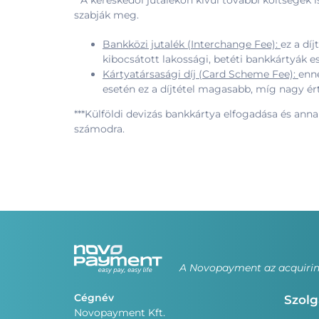
**A kereskedői jutalékon kívül további költségek 
szabják meg.
Bankközi jutalék (Interchange Fee):
ez a dí
kibocsátott lakossági, betéti bankkártyák 
Kártyatársasági díj (Card Scheme Fee):
enne
esetén ez a díjtétel magasabb, míg nagy ért
***Külföldi devizás bankkártya elfogadása és anna
számodra.
A Novopayment az acquiring
Cégnév
Szolg
Novopayment Kft.