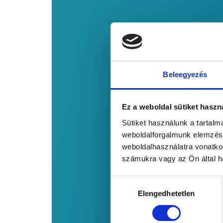
Beleegyezés
Ez a weboldal sütiket haszn
Sütiket használunk a tartal
weboldalforgalmunk elemzésé
weboldalhasználatra vonatko
számukra vagy az Ön által ha
Hozzájárulás
Elengedhetetlen
kiválasztása