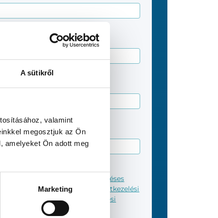
A sütikről
tosításához, valamint
einkkel megosztjuk az Ön
l, amelyeket Ön adott meg
adom a Novopayment Kft.
Szerződéses
lölt személyekkel kapcsolatos adatkezelési
Marketing
yfelekkel kapcsolatos adatkezelési