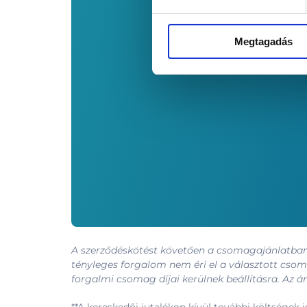
Megtagadás
A szerződéskötést követően a csomagajánlatban m
tényleges forgalom nem éri el a választott cso
forgalmi csomag díjai kerülnek beállításra. Az á