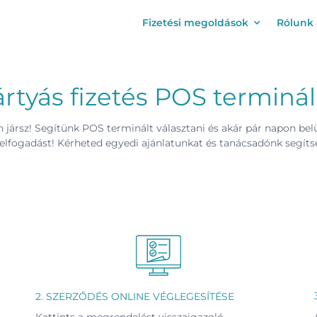
Fizetési megoldások
Rólunk
rtyás fizetés POS terminál
 jársz! Segítünk POS terminált választani és akár pár napon belü
selfogadást! Kérheted egyedi ajánlatunkat és tanácsadónk segítsé
2. SZERZŐDÉS ONLINE VÉGLEGESÍTÉSE