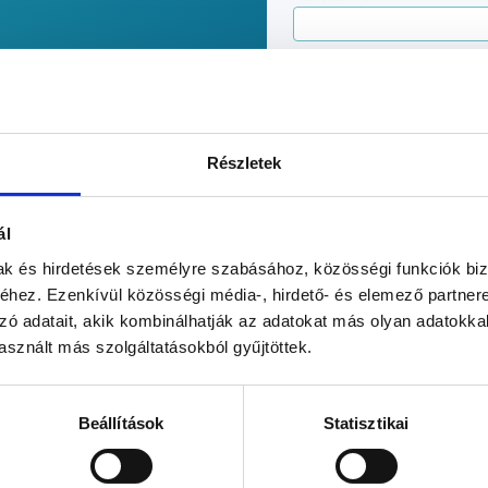
Keresztnév
*
Részletek
E-mail
*
ál
mak és hirdetések személyre szabásához, közösségi funkciók biz
hez. Ezenkívül közösségi média-, hirdető- és elemező partner
Telefonszám
*
zó adatait, akik kombinálhatják az adatokat más olyan adatokka
sznált más szolgáltatásokból gyűjtöttek.
Általános
Elolvastam, és elfog
adatkezelési
kapcsolattartásra kije
Beállítások
Statisztikai
tájékoztató
*
tájékoztatóját
és az
Üg
tájékoztatóját
*