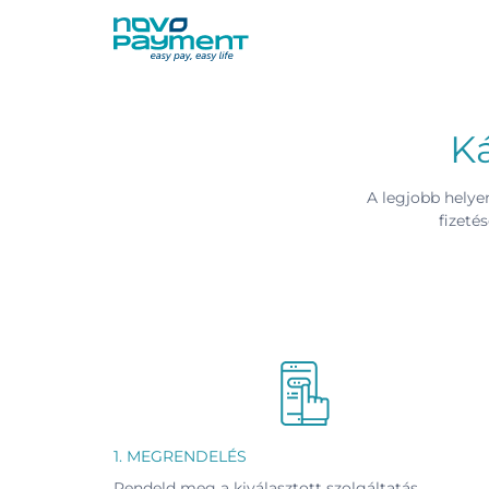
Kihagyás
Ká
A legjobb helyen
fizeté
1. MEGRENDELÉS
Rendeld meg a kiválasztott szolgáltatás