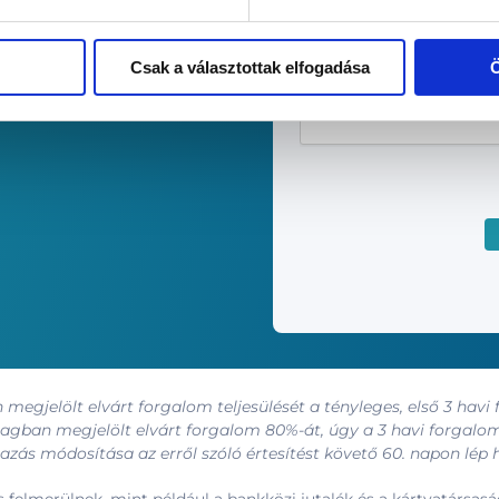
CAPTCHA
Csak a választottak elfogadása
Ö
egjelölt elvárt forgalom teljesülését a tényleges, első 3 havi
magban megjelölt elvárt forgalom 80%-át, úgy a 3 havi forgalo
razás módosítása az erről szóló értesítést követő 60. napon lép 