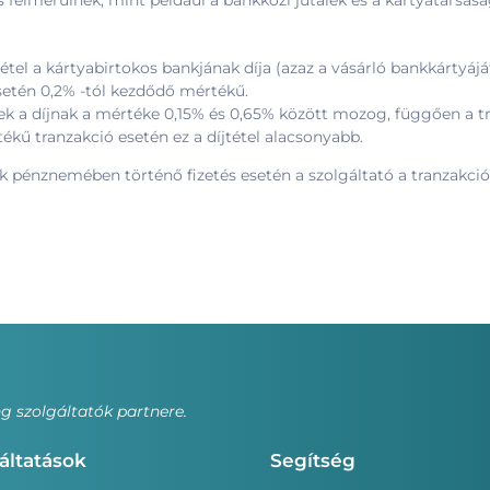
is felmerülnek, mint például a bankközi jutalék és a kártyatársas
jtétel a kártyabirtokos bankjának díja (azaz a vásárló bankkártyáj
esetén 0,2% -tól kezdődő mértékű.
k a díjnak a mértéke 0,15% és 0,65% között mozog, függően a tr
ékű tranzakció esetén ez a díjtétel alacsonyabb.
k pénznemében történő fizetés esetén a szolgáltató a tranzakció te
 szolgáltatók partnere.
áltatások
Segítség