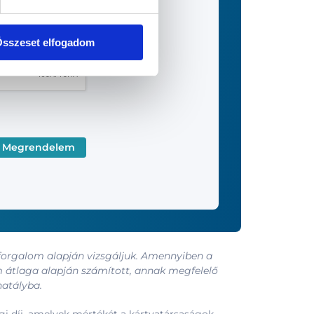
sszeset elfogadom
 forgalom alapján vizsgáljuk. Amennyiben a
m átlaga alapján számított, annak megfelelő
hatályba.