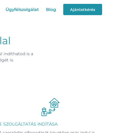
Ügyfélszolgálat
Blog
Ajánlatkérés
lal
l indíthatod is a
gét is.
3. SZOLGÁLTATÁS INDÍTÁSA
A szerződés elfogadását követően már indul is