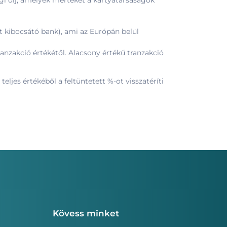
ági díj, amelyek mértékét a kártyatársaságok
át kibocsátó bank), ami az Európán belül
anzakció értékétől. Alacsony értékű tranzakció
ljes értékéből a feltüntetett %-ot visszatéríti
Kövess minket