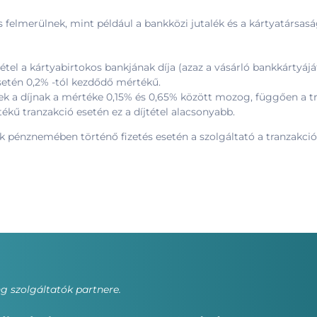
is felmerülnek, mint például a bankközi jutalék és a kártyatársas
jtétel a kártyabirtokos bankjának díja (azaz a vásárló bankkártyáj
esetén 0,2% -tól kezdődő mértékű.
k a díjnak a mértéke 0,15% és 0,65% között mozog, függően a tr
ékű tranzakció esetén ez a díjtétel alacsonyabb.
k pénznemében történő fizetés esetén a szolgáltató a tranzakció te
 szolgáltatók partnere.