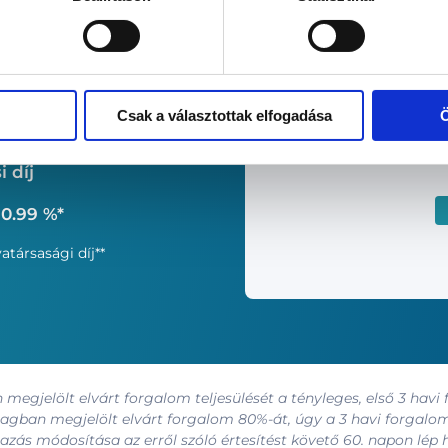
CAPTCHA
t
Csak a választottak elfogadása
Ö
i díj
 0.99 %*
atársasági díj**
egjelölt elvárt forgalom teljesülését a tényleges, első 3 havi
magban megjelölt elvárt forgalom 80%-át, úgy a 3 havi forgalo
razás módosítása az erről szóló értesítést követő 60. napon lép 