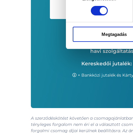
0
F
Megtagadás
havi szolgáltatás
Kereskedői jutalék:
+ Bankközi jutalék és Kárty
A szerződéskötést követően a csomagajánlatban m
tényleges forgalom nem éri el a választott cso
forgalmi csomag díjai kerülnek beállításra. Az á