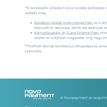
**A kereskedői jutalékon kívül további költségek 
szabják meg.
Bankközi jutalék (Interchange Fee):
ez a dí
kibocsátott lakossági, betéti bankkártyák 
Kártyatársasági díj (Card Scheme Fee):
enne
esetén ez a díjtétel magasabb, míg nagy ért
***Külföldi devizás bankkártya elfogadása és anna
számodra.
A Novopayment az acquiring