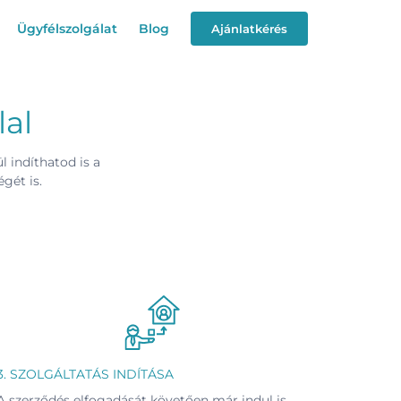
Ügyfélszolgálat
Blog
Ajánlatkérés
lal
l indíthatod is a
gét is.
3. SZOLGÁLTATÁS INDÍTÁSA
A szerződés elfogadását követően már indul is