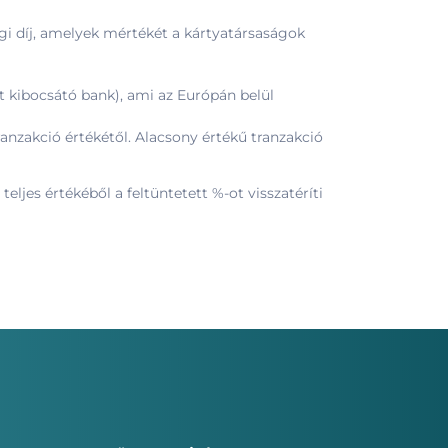
ági díj, amelyek mértékét a kártyatársaságok
át kibocsátó bank), ami az Európán belül
anzakció értékétől. Alacsony értékű tranzakció
ljes értékéből a feltüntetett %-ot visszatéríti