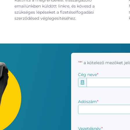
Kattints a megrendelést visszaigazoló
emailünkben küldött linkre, és kövesd a
szükséges lépéseket a fizetéselfogadási
szerződésed véglegesítéséhez.
"
*
" a kötelező mezőket jelö
Cég neve
*
Adószám
*
Vezetéknév
*