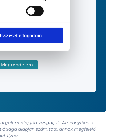
sszeset elfogadom
 forgalom alapján vizsgáljuk. Amennyiben a
m átlaga alapján számított, annak megfelelő
hatályba.