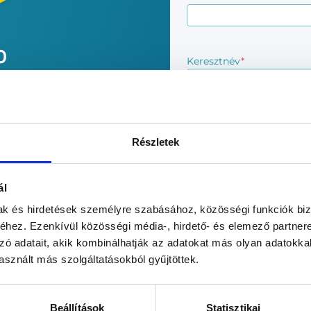
0
Keresztnév
*
 ahol nem szükséges a
E-mail
*
Részletek
ál
Telefonszám
*
műveletek
mak és hirdetések személyre szabásához, közösségi funkciók biz
hez. Ezenkívül közösségi média-, hirdető- és elemező partner
zó adatait, akik kombinálhatják az adatokat más olyan adatokka
Általános
Elolvastam, és elfog
sznált más szolgáltatásokból gyűjtöttek.
1%
adatkezelési
kapcsolattartásra kije
tájékoztató
*
tájékoztatóját
és az
Üg
tájékoztatóját
*
Beállítások
Statisztikai