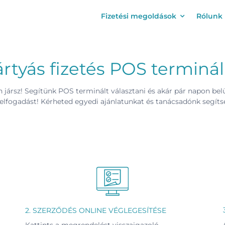
Fizetési megoldások
Rólunk
rtyás fizetés POS terminál
 jársz! Segítünk POS terminált választani és akár pár napon belü
selfogadást! Kérheted egyedi ajánlatunkat és tanácsadónk segítsé
2. SZERZŐDÉS ONLINE VÉGLEGESÍTÉSE