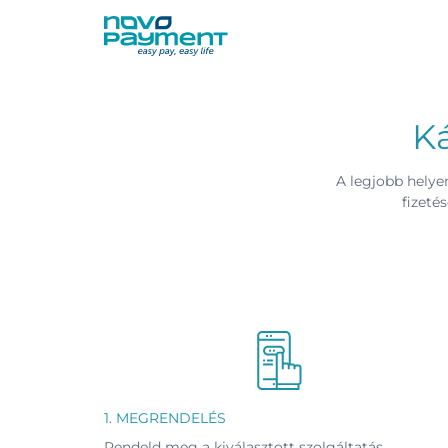
Kihagyás
Ká
A legjobb helyen
fizeté
1. MEGRENDELÉS
Rendeld meg a kiválasztott szolgáltatás