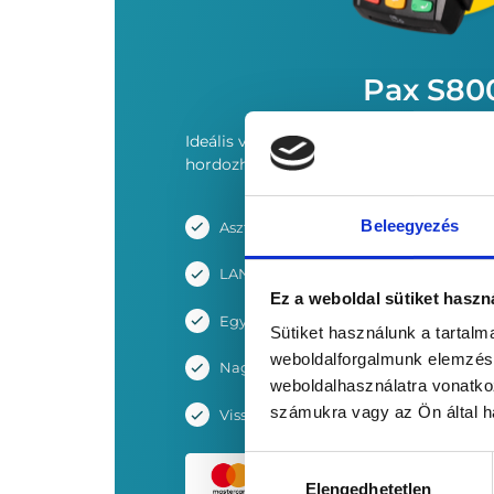
Pax S80
Ideális választás kereskedések számára,
hordozható készülék.
Beleegyezés
Asztali terminál
LAN internet-kábeles csatlakozás
Ez a weboldal sütiket haszn
Egyszerű kezelés és beállítás, gyors 
Sütiket használunk a tartal
weboldalforgalmunk elemzésé
Nagy sebességű nyomtató
weboldalhasználatra vonatko
számukra vagy az Ön által ha
Visszatérítés DCC*** tranzakció után: 
Hozzájárulás
Elengedhetetlen
kiválasztása