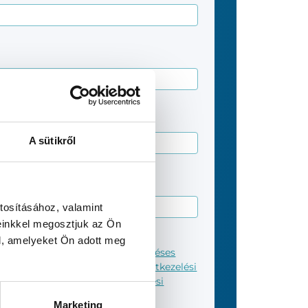
A sütikről
tosításához, valamint
einkkel megosztjuk az Ön
l, amelyeket Ön adott meg
adom a Novopayment Kft.
Szerződéses
lölt személyekkel kapcsolatos adatkezelési
yfelekkel kapcsolatos adatkezelési
Marketing