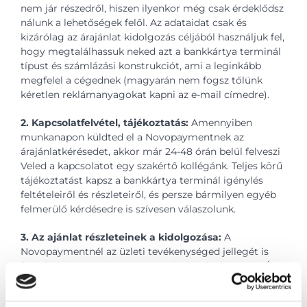
nem jár részedről, hiszen ilyenkor még csak érdeklődsz
nálunk a lehetőségek felől. Az adataidat csak és
kizárólag az árajánlat kidolgozás céljából használjuk fel,
hogy megtalálhassuk neked azt a bankkártya terminál
típust és számlázási konstrukciót, ami a leginkább
megfelel a cégednek (magyarán nem fogsz tőlünk
kéretlen reklámanyagokat kapni az e-mail címedre).
2. Kapcsolatfelvétel, tájékoztatás:
Amennyiben
munkanapon küldted el a Novopaymentnek az
árajánlatkérésedet, akkor már 24-48 órán belül felveszi
Veled a kapcsolatot egy szakértő kollégánk. Teljes körű
tájékoztatást kapsz a bankkártya terminál igénylés
feltételeiről és részleteiről, és persze bármilyen egyéb
felmerülő kérdésedre is szívesen válaszolunk.
3. Az ajánlat részleteinek a kidolgozása:
A
Novopaymentnél az üzleti tevékenységed jellegét is
figyelembe vesszük a POS terminál igénylés során. Így
már az ajánlat részeként olyan készülékeket tudunk
Neked ajánlani, amelyek minden bizonnyal