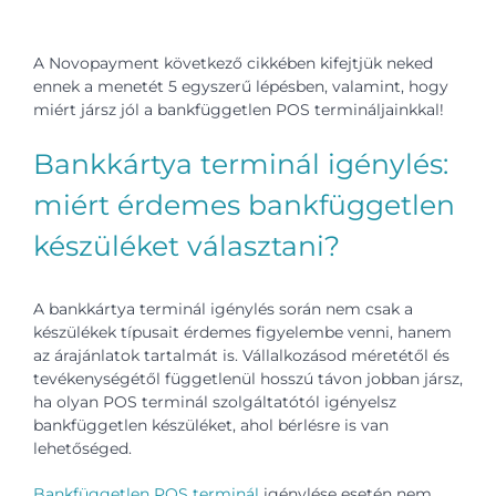
A Novopayment következő cikkében kifejtjük neked
ennek a menetét 5 egyszerű lépésben, valamint, hogy
miért jársz jól a bankfüggetlen POS termináljainkkal!
Bankkártya terminál igénylés:
miért érdemes bankfüggetlen
készüléket választani?
A bankkártya terminál igénylés során nem csak a
készülékek típusait érdemes figyelembe venni, hanem
az árajánlatok tartalmát is. Vállalkozásod méretétől és
tevékenységétől függetlenül hosszú távon jobban jársz,
ha olyan POS terminál szolgáltatótól igényelsz
bankfüggetlen készüléket, ahol bérlésre is van
lehetőséged.
Bankfüggetlen POS terminál
igénylése esetén nem