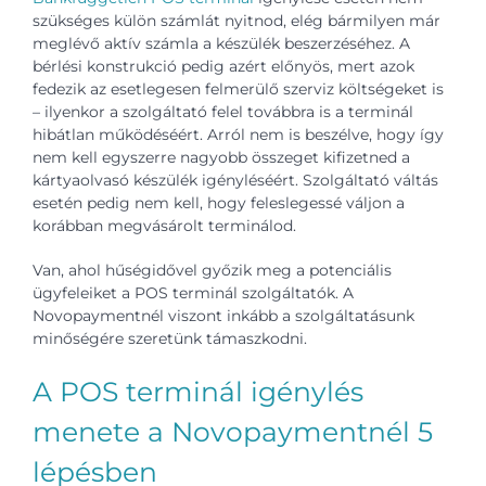
szükséges külön számlát nyitnod, elég bármilyen már
meglévő aktív számla a készülék beszerzéséhez. A
bérlési konstrukció pedig azért előnyös, mert azok
fedezik az esetlegesen felmerülő szerviz költségeket is
– ilyenkor a szolgáltató felel továbbra is a terminál
hibátlan működéséért. Arról nem is beszélve, hogy így
nem kell egyszerre nagyobb összeget kifizetned a
kártyaolvasó készülék igényléséért. Szolgáltató váltás
esetén pedig nem kell, hogy feleslegessé váljon a
korábban megvásárolt terminálod.
Van, ahol hűségidővel győzik meg a potenciális
ügyfeleiket a POS terminál szolgáltatók. A
Novopaymentnél viszont inkább a szolgáltatásunk
minőségére szeretünk támaszkodni.
A POS terminál igénylés
menete a Novopaymentnél 5
lépésben