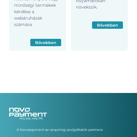
folyamatosan
minőségi termékek
növekszik.
kérdése a
webáruházak
számára.
Bővebben
Bővebben
A Novopayment az acquiring szolgáltatók partnere.