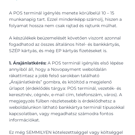
A POS terminál igénylés menete körülbelül 10 – 15
munkanapig tart. Ezzel mindenképp számolj, hiszen a
folyamat hossza nem csak rajtad és rajtunk múlhat.
A készülékek beüzemelését követően viszont azonnal
fogadhatod az összes általános hitel- és bankkártyás,
SZÉP kártyás, és még EP kártyás fizetéseket is.
1. Árajánlatkérés:
A POS terminál igénylés első lépése
annyiból áll, hogy a Novopayment weboldalán
rákattintasz a jobb felső sarokban található
„Árajánlatkérés” gombra, és kitöltöd a megjelenő
űrlapot (érdeklődés tárgya: POS terminál, vezeték- és
keresztnév, cégnév, e-mail cím, telefonszám, város). A
megjegyzés fülben részletesebb is érdeklődhetsz a
weboldalunkon látható bankkártya terminál típusokkal
kapcsolatban, vagy megadhatsz számodra fontos
információkat.
Ez még SEMMILYEN kötelezettséggel vagy költséggel