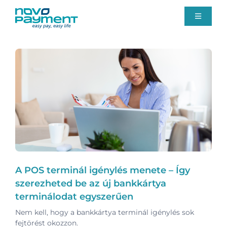
Kihagyás
Toggle
Navigati
Fizetési megoldások
Rólunk
Ügyfélszolgálat
Blog
A POS terminál igénylés menete – Így
Ajánlatkérés
szerezheted be az új bankkártya
terminálodat egyszerűen
Nem kell, hogy a bankkártya terminál igénylés sok
fejtörést okozzon.