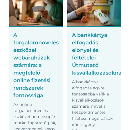
A
A bankkártya
forgalomnövelés
elfogadás
eszközei
előnyei és
webáruházak
feltételei –
számára: a
Útmutató
megfelelő
kisvállalkozásoknak
online fizetési
A bankkártya
rendszerek
elfogadás egyre
fontosabbá válik a
fontossága
kisvállalkozások
Az online
számára, mivel a
forgalomnövelés
készpénzmentes
eszközei nem csupán
fizetési megoldások
marketingstratégiák,
iránti igény
kedvezmények, vagy