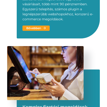
vásárlásait, több mint 90 pénznemben.
Egyszerű telepítés, számos plugin a
legnépszerűbb webshopokhoz, korszerű e-
commerce megoldások.
Bővebben
Komplex fizetési megoldások