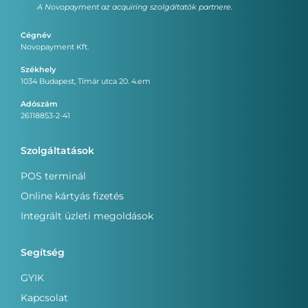
A Novopayment az acquiring szolgáltatók partnere.
Cégnév
Novopayment Kft.
Székhely
1034 Budapest, Tímár utca 20. 4.em
Adószám
26118853-2-41
Szolgáltatások
POS terminál
Online kártyás fizetés
Integrált üzleti megoldások
Segítség
GYIK
Kapcsolat