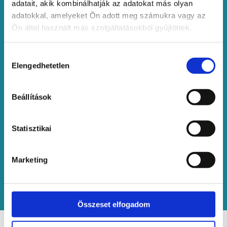
adatait, akik kombinálhatják az adatokat más olyan
adatokkal, amelyeket Ön adott meg számukra vagy az
Ön által használt más szolgáltatásokból gyűjtöttek.
Online kártyás fizetés
Hozzájárulás
Könnyen kezelhető és felhasználóbarát online
Elengedhetetlen
kiválasztása
bankkártyás fizetési és e-com megoldást kínálunk,
amely egyetlen platformon belül fogadja el az összes
betéti -és hitelkártyát, továbbá többféle mobil és
Beállítások
országspecifikus fizetési megoldást is támogat.
Egyszerű integrálás, gyors bevezetés,
Statisztikai
kapcsolódás akár 5 perc alatt
Használatra kész pluginek a legelterjedtebb
webshop rendszerekkel és szolgáltatókkal
Marketing
E-commerce megoldások
Ajánlatkérés
Összeset elfogadom