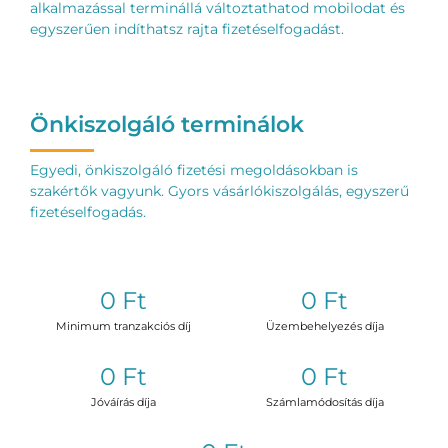
alkalmazással terminállá változtathatod mobilodat és
egyszerűen indíthatsz rajta fizetéselfogadást.
Önkiszolgáló terminálok
Egyedi, önkiszolgáló fizetési megoldásokban is
szakértők vagyunk. Gyors vásárlókiszolgálás, egyszerű
fizetéselfogadás.
0 Ft
0 Ft
Minimum tranzakciós díj
Üzembehelyezés díja
0 Ft
0 Ft
Jóváírás díja
Számlamódosítás díja