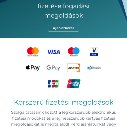
fizetéselfogadási
megoldások
Ajánlatkérés
Korszerű fizetési megoldások
Szolgáltatásaink között a legkorszerűbb elektronikus
fizetési módokat és a legnépszerűbb kártyás fizetési
megoldásokat is megtalálod! Kérd ajánlatunkat vagy