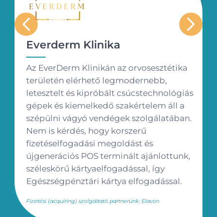
Everderm Klinika
Az EverDerm Klinikán az orvosesztétika
területén elérhető legmodernebb,
letesztelt és kipróbált csúcstechnológiás
gépek és kiemelkedő szakértelem áll a
szépülni vágyó vendégek szolgálatában.
Nem is kérdés, hogy korszerű
fizetéselfogadási megoldást és
újgenerációs POS terminált ajánlottunk,
széleskörű kártyaelfogadással, így
Egészségpénztári kártya elfogadással.
Fizetési (acquiring) szolgáltató partnerünk: Elavon