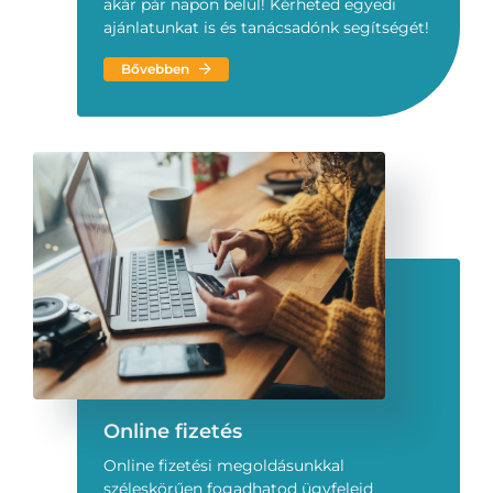
akár pár napon belül! Kérheted egyedi
ajánlatunkat is és tanácsadónk segítségét!
Bővebben
Online fizetés
Online fizetési megoldásunkkal
széleskörűen fogadhatod ügyfeleid