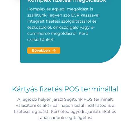
Komplex és egyedi megoldást is
szállítunk: legyen szó ECR kasszával
integrált fizetési szolgáltatásról és
eszközökről, önkiszolgáló vagy e-
commerce megoldásról. Kérd
szakértőnket!
Bővebben
Kártyás fizetés POS terminállal
A legjobb helyen jársz! Segítünk POS terminált
választani és akár pár napon belül indíthatod is a
fizetéselfogadást! Kérheted egyedi ajánlatunkat és
tanácsadónk segítségét is.