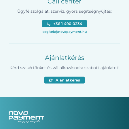
Call center
Ügyfélszolgálat, szerviz, gyors segítségnyújtás:
+36 1 490 0234
segitek@novopayment.hu
Ajánlatkérés
Kérd szakértőnket és vállalkozásodra szabott ajánlatot!
Ajánlatkérés